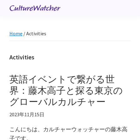
Skip
CultureWatcher
to
Takako
main
Fujiki
content
Home
/ Activities
Activities
英語イベントで繋がる世
界：藤木高子と探る東京の
グローバルカルチャー
2023年11月15日
こんにちは、カルチャーウォッチャーの藤木高
子です。