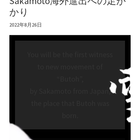
Sakamoto海外進出への足が
かり
2022年8月26日
You will be the first witness
to new movement of
“Butoh”,
by Sakamoto from Japan,
the place that Butoh was
born.